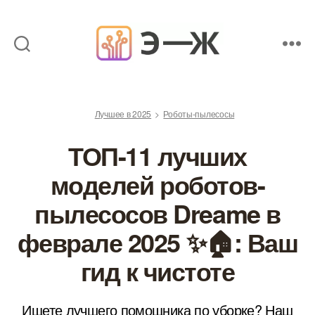
Обзоры
товаров
от
Лучшее в 2025
Роботы-пылесосы
экспертов
ТОП-11 лучших
моделей роботов-
пылесосов Dreame в
феврале 2025 ✨🏠: Ваш
гид к чистоте
Ищете лучшего помощника по уборке? Наш