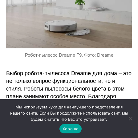
Робот-пылесос Dreame F9. Фото: Dreame
Выбор робота-пылесоса Dreame для дома – это
не только вопрос функциональности, но и
стиля. Роботы-пылесосы белого цвета в этом
плане занимают особое место. Благодаря
своему цвету, они идеально вписываются в
Мы используем куки для наилучшего представления
большинство интерьеров, делая уборку не
нашего сайта. Если Вы продолжите использовать сайт, мы
только эффективной, но и стильной. Белый
будем считать что Вас это устраивает.
цвет символизирует чистоту и свежесть, что
Хорошо
психологически усиливает впечатление от