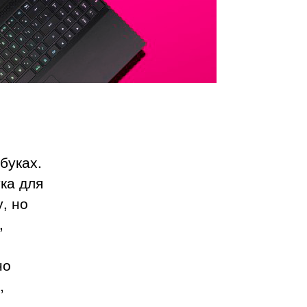
буках.
ука для
у, но
,
но
,