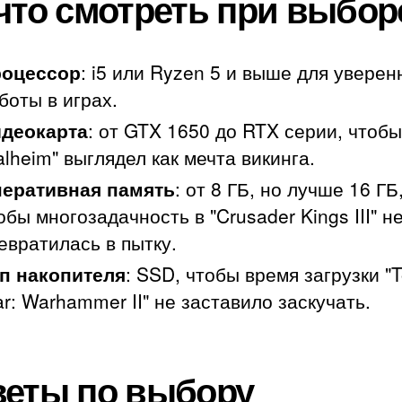
что смотреть при выбор
оцессор
: i5 или Ryzen 5 и выше для уверен
боты в играх.
деокарта
: от GTX 1650 до RTX серии, чтобы
alheim" выглядел как мечта викинга.
еративная память
: от 8 ГБ, но лучше 16 ГБ
обы многозадачность в "Crusader Kings III" н
евратилась в пытку.
п накопителя
: SSD, чтобы время загрузки "T
r: Warhammer II" не заставило заскучать.
еты по выбору