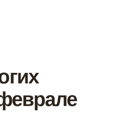
огих
 феврале