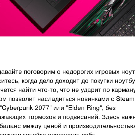
давайте поговорим о недорогих игровых ноут
итесь, когда дело доходит до покупки ноутб
очется найти что-то, что не ударит по карман
ом позволит насладиться новинками с Steam
"Cyberpunk 2077" или "Elden Ring", без
ажающих тормозов и подвисаний. Здесь важ
 баланс между ценой и производительностью
каждая копейка оправдала себя.