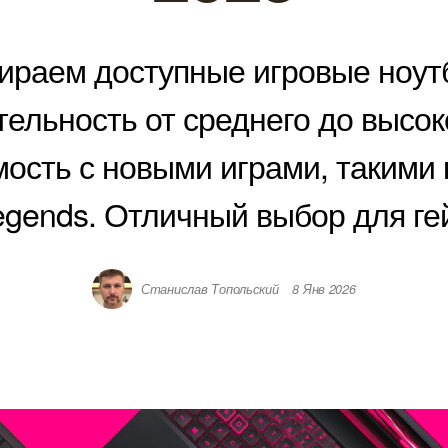
ираем доступные игровые ноутб
ельность от среднего до высок
ость с новыми играми, такими к
egends. Отличный выбор для ге
Станислав Топольский
8 Янв 2026