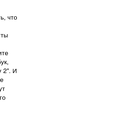
ь, что
сты
ите
ук,
 2". И
же
ут
го