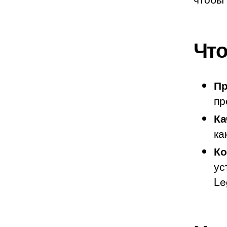
Что
Пр
пр
Ка
ка
Ко
ус
Le