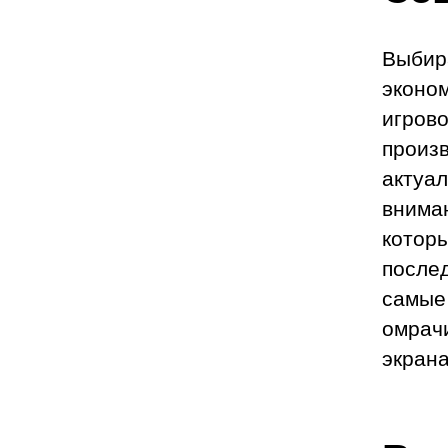
Выбира
эконом
игрово
произв
актуал
внима
которы
послед
самые
омрачи
экрана