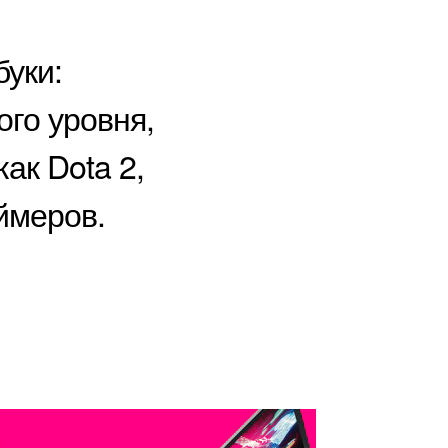
уки:
ого уровня,
ак Dota 2,
ймеров.