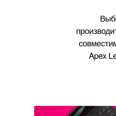
Выб
производит
совместим
Apex L