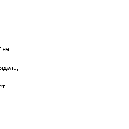
 не
ядело,
ет