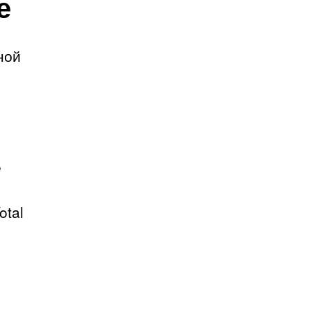
е
ной
,
е
otal