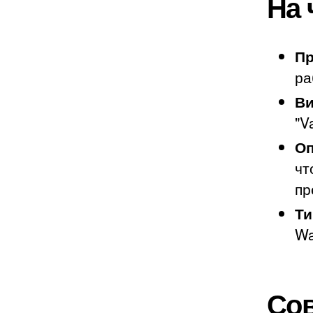
На 
Пр
ра
Ви
"V
Оп
чт
пр
Ти
Wa
Сов