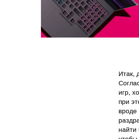
Итак, 
Соглас
игр, х
при эт
вроде 
раздр
найти
чтобы 