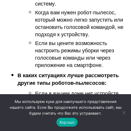
систему.
Когда вам нужен робот-пылесос,
который можно легко запустить или
остановить голосовой командой, не
подходя к устройству.
Если вы цените возможность
настроить режимы уборки через
голосовые команды или через
приложение на смартфоне.
В каких ситуациях лучше рассмотреть
другие типы роботов-пылесосов:
Если в вашем доме нет устройств,
поддерживающих работу с Алисой,
Мы используем куки для наилучшего представления
и вы не планируете их приобретать.
нашего сайта. Если Вы продолжите использовать сайт, мы
будем считать что Вас это устраивает.
Когда бюджет ограничен, и
Хорошо
приоритетом является стоимость
устройства, а не дополнительные