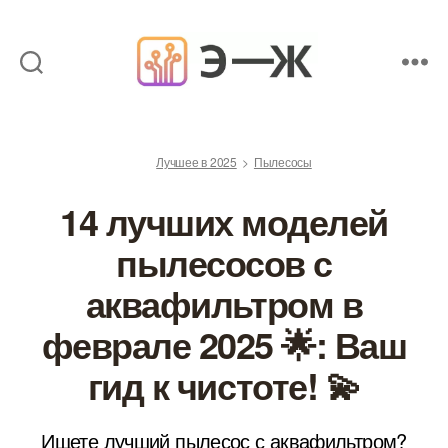
Обзоры
товаров
от
Лучшее в 2025
Пылесосы
экспертов
14 лучших моделей
пылесосов с
аквафильтром в
феврале 2025 🌟: Ваш
гид к чистоте! 💫
Ищете лучший пылесос с аквафильтром?