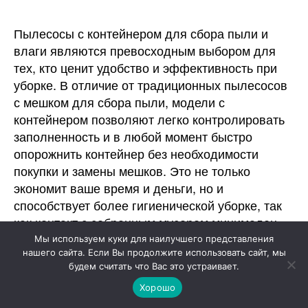
Пылесосы с контейнером для сбора пыли и
влаги являются превосходным выбором для
тех, кто ценит удобство и эффективность при
уборке. В отличие от традиционных пылесосов
с мешком для сбора пыли, модели с
контейнером позволяют легко контролировать
заполненность и в любой момент быстро
опорожнить контейнер без необходимости
покупки и замены мешков. Это не только
экономит ваше время и деньги, но и
способствует более гигиенической уборке, так
как контакт с собранным мусором минимален.
Мы используем куки для наилучшего представления
Выбирать пылесос с контейнером стоит в
нашего сайта. Если Вы продолжите использовать сайт, мы
будем считать что Вас это устраивает.
следующих ситуациях:
Хорошо
Если вам важна экологичность и вы хотите