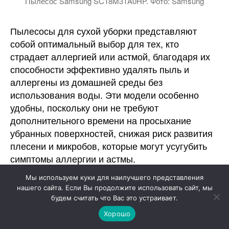
Пылесос Samsung SC18M31A0HP. Фото: Samsung
Пылесосы для сухой уборки представляют
собой оптимальный выбор для тех, кто
страдает аллергией или астмой, благодаря их
способности эффективно удалять пыль и
аллергены из домашней среды без
использования воды. Эти модели особенно
удобны, поскольку они не требуют
дополнительного времени на просыхание
убранных поверхностей, снижая риск развития
плесени и микробов, которые могут усугубить
симптомы аллергии и астмы.
Мы используем куки для наилучшего представления
Выбор пылесоса для сухой уборки становится
нашего сайта. Если Вы продолжите использовать сайт, мы
предпочтительным в следующих ситуациях:
будем считать что Вас это устраивает.
Хорошо
Когда необходимо быстро и эффективно