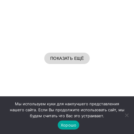
ПОКАЗАТЬ ЕЩЁ
3
Мы используем куки для наилучшего представления
нашего сайта. Если Вы продолжите использовать сайт, мы
Лучший для сухой уборки
будем считать что Вас это устраивает.
Deerma DX888
Хорошо