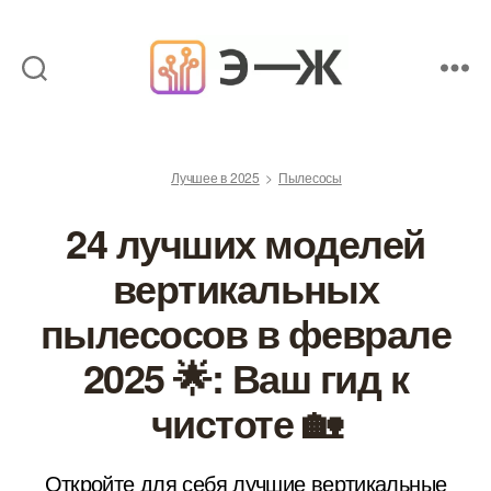
Обзоры
товаров
от
Лучшее в 2025
Пылесосы
экспертов
24 лучших моделей
вертикальных
пылесосов в феврале
2025 🌟: Ваш гид к
чистоте 🏡
Откройте для себя лучшие вертикальные