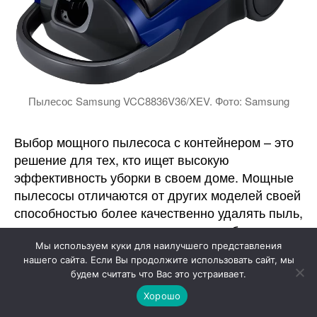
Пылесос Samsung VCC8836V36/XEV. Фото: Samsung
Выбор мощного пылесоса с контейнером – это
решение для тех, кто ищет высокую
эффективность уборки в своем доме. Мощные
пылесосы отличаются от других моделей своей
способностью более качественно удалять пыль,
грязь и различные загрязнения с любых
поверхностей. Рассмотрим, когда стоит
Мы используем куки для наилучшего представления
нашего сайта. Если Вы продолжите использовать сайт, мы
обратить внимание на такие модели и когда
будем считать что Вас это устраивает.
лучше подыскать альтернативу:
Хорошо
, если у вас