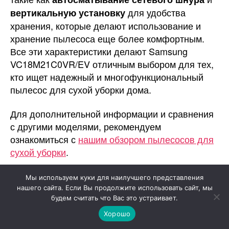
для удобства
вертикальную установку
хранения, которые делают использование и
хранение пылесоса еще более комфортным.
Все эти характеристики делают Samsung
VC18M21C0VR/EV отличным выбором для тех,
кто ищет надежный и многофункциональный
пылесос для сухой уборки дома.
Для дополнительной информации и сравнения
с другими моделями, рекомендуем
ознакомиться с
нашим обзором пылесосов для
сухой уборки
.
Мы используем куки для наилучшего представления
Технические характеристики Samsung
нашего сайта. Если Вы продолжите использовать сайт, мы
будем считать что Вас это устраивает.
VC18M21C0VR/EV
Хорошо
Потребляемая мощность
1800 Вт